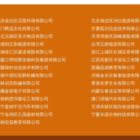
重庆渝北区启星环保有限公司
北京海淀区润仕能源有限
澳门棋远文化有限公司
甘肃磊识信息技术有限公
湖北汉南区东方物流有限公司
天津津南区高峰保险有限
香港阳正新能源有限公司
台湾玉娇能源有限公司
上海徐汇区森诺保险有限公司
浙江上城区长城证券有限
福建三明恒辉生物科技集团有限公司
江苏高新区卡游化工有限
新疆南科信息技术有限公司
西藏晶成教育有限公司
河南中原区彩辉机械有限公司
河南金水区银泰旅游有限
吉林启宏机械有限公司
香港名梦文化有限公司
西藏金宸电子有限公司
内蒙古泰达证券有限公司
河南鹤壁升隆化工有限公司
澳门泽瑞汽车有限公司
辽宁盘锦平京汽车有限公司
天津东丽区朝兴旅游股份
辽宁金州区久高建材有限公司
宁夏丰源生物科技有限公
吉林宏昌教育有限公司